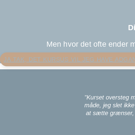
D
Men hvor det ofte ender m
JA TAK, DET KURSUS VIL JEG HAVE ADGA
"Kurset oversteg m
måde, jeg slet ikke 
at sætte grænser, 