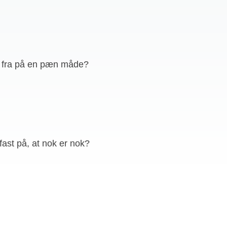
t fra på en pæn måde?
fast på, at
nok er nok?