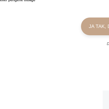
JA TAK,
D