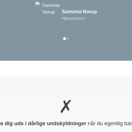
Samanta Norup
Hjemmemor
✗
te dig ude i dårlige undskyldninger
n
år du egentlig bar