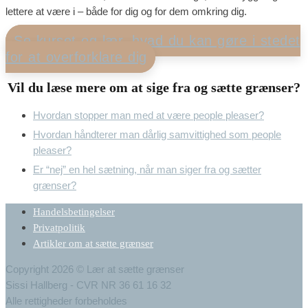
lettere at være i – både for dig og for dem omkring dig.
Se kurset og lær, hvad du kan gøre i stedet
for at overforklare dig
Vil du læse mere om at sige fra og sætte grænser?
Hvordan stopper man med at være people pleaser?
Hvordan håndterer man dårlig samvittighed som people
pleaser?
Er “nej” en hel sætning, når man siger fra og sætter
grænser?
Handelsbetingelser
Privatpolitik
Artikler om at sætte grænser
Copyright 2026 © Lær at sætte grænser
Sissi Hallberg - CVR NR 36 61 16 32
Alle rettigheder forbeholdes